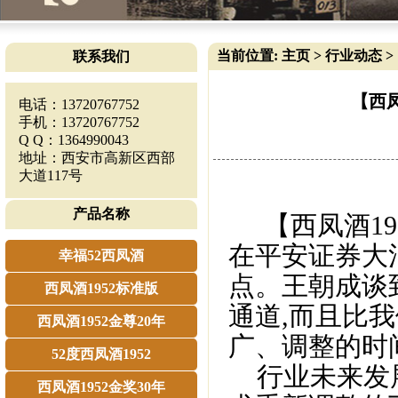
当前位置:
主页
>
行业动态
>
联系我们
【西
电话：13720767752
手机：13720767752
Q Q：1364990043
地址：西安市高新区西部
大道117号
产品名称
【西凤酒195
在平安证券大
幸福52西凤酒
点。
王朝成谈
西凤酒1952标准版
通道,而且比
西凤酒1952金尊20年
广、调整的时
52度西凤酒1952
行业未来发展
西凤酒1952金奖30年