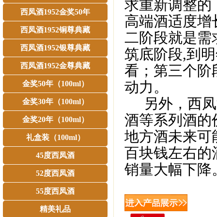
求重新调整的
西凤酒1952金奖50年
高端酒适度增
西凤酒1952铜尊典藏
二阶段就是需
西凤酒1952银尊典藏
筑底阶段,到
西凤酒1952金尊典藏
看；第三个阶
动力。
金奖50年（100ml）
另外，西凤酒
金奖30年（100ml）
酒等系列酒的
金奖20年（100ml）
地方酒未来可
礼盒装（100ml）
百块钱左右的
45度西凤酒
销量大幅下降
52度西凤酒
55度西凤酒
精美礼品