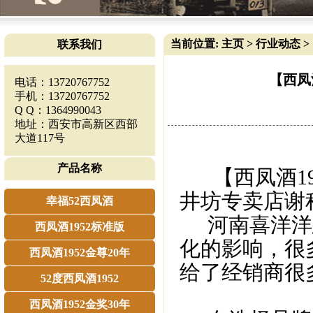
当前位置:
主页
>
行业动态
>
联系我们
【西凤
电话：13720767752
手机：13720767752
Q Q：1364990043
地址：西安市高新区西部
大道117号
产品名称
【西凤酒19
井坊专卖店谢
幸福52西凤酒
河南喜洋洋总
西凤酒1952标准版
化的影响，很
西凤酒1952金尊20年
给了经销商很
52度西凤酒1952
西凤酒1952金奖30年