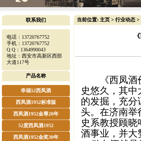
当前位置:
主页
>
行业动态
>
联系我们
《
电话：13720767752
手机：13720767752
Q Q：1364990043
地址：西安市高新区西部
大道117号
产品名称
《西凤酒价
史悠久，其中
幸福52西凤酒
的发掘，充分
西凤酒1952标准版
头。在济南举
西凤酒1952金尊20年
史系教授顾晓
52度西凤酒1952
酒事业，并大
西凤酒1952金奖30年