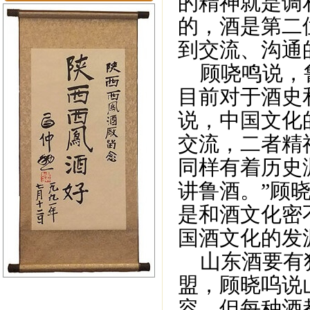
的精神就是调
的，酒是第二
到交流、沟通
顾哓鸣说，鲁
目前对于酒史
说，中国文化
交流，二者精
同样有着历史
讲鲁酒。”顾
是和酒文化密
国酒文化的发
山东酒要有独
盟，顾晓呜说
容。但每种酒