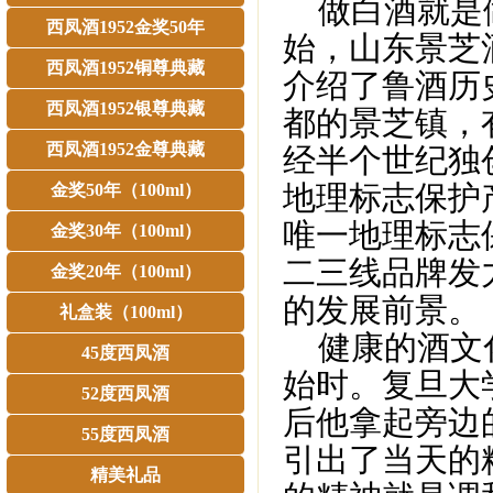
做白酒就是做
西凤酒1952金奖50年
始，山东景芝
西凤酒1952铜尊典藏
介绍了鲁酒历
西凤酒1952银尊典藏
都的景芝镇，
西凤酒1952金尊典藏
经半个世纪独
地理标志保护
金奖50年（100ml）
唯一地理标志
金奖30年（100ml）
二三线品牌发
金奖20年（100ml）
的发展前景。
礼盒装（100ml）
健康的酒文化
45度西凤酒
始时。复旦大
52度西凤酒
后他拿起旁边
55度西凤酒
引出了当天的
精美礼品