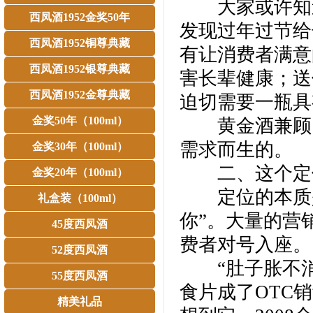
大家或许知道
西凤酒1952金奖50年
发现过年过节给
西凤酒1952铜尊典藏
有让消费者满意
西凤酒1952银尊典藏
害长辈健康；送
西凤酒1952金尊典藏
迫切需要一瓶具
金奖50年（100ml）
黄金酒兼顾了
需求而生的。
金奖30年（100ml）
二、这个定位
金奖20年（100ml）
定位的本质是
礼盒装（100ml）
你”。大量的营
45度西凤酒
费者对号入座。
52度西凤酒
“肚子胀不消
55度西凤酒
食片成了OTC
精美礼品