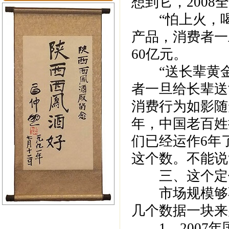
想到它，2008全
“怕上火，喝
产品，消费者一
60亿元。
“送长辈黄金
者一旦给长辈送
消费行为如影随
年，中国老百姓
们已经运作6年
这个数。不能说
三、这个定位
市场规模够不
几个数据一块来
1、2007年