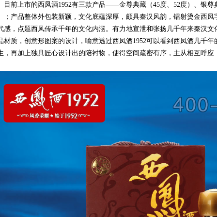
前上市的西凤酒1952有三款产品——金尊典藏（45度、52度）、银尊典
）；产品整体外包装新颖，文化底蕴深厚，颇具秦汉风韵，镭射烫金西凤
代感，点题西凤传承千年的文化内涵。有力地宣泄和张扬几千年来秦汉文
晶材质，创意形图案的设计，喻意透过西凤酒1952可以看到西凤酒几千
生，再加上独具匠心设计出的陪衬物，使得空间疏密有序，主从相互呼应