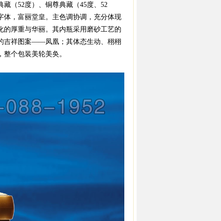
藏（52度）、铜尊典藏（45度、52
字体，富丽堂皇。主色调协调，充分体现
化的厚重与华丽。其内瓶采用磨砂工艺的
年的吉祥图案——凤凰；其体态生动、栩栩
，整个包装美轮美奂。