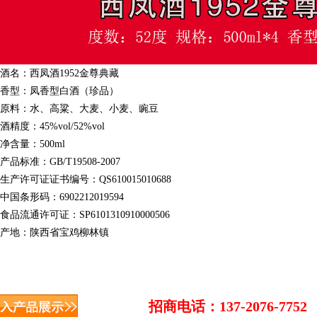
名：西凤酒1952金尊典藏
型：凤香型白酒（珍品）
料：水、高粱、大麦、小麦、豌豆
精度：45%vol/52%vol
含量：500ml
标准：GB/T19508-2007
产许可证证书编号：QS610015010688
国条形码：
6902212019594
流通许可证：SP6101310910000506
地：陕西省宝鸡柳林镇
招商电话：137-2076-7752