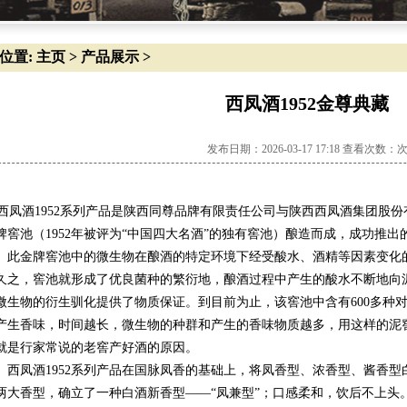
位置:
主页
>
产品展示
>
西凤酒1952金尊典藏
发布日期：2026-03-17 17:18 查看次数：
凤酒1952系列产品是陕西同尊品牌有限责任公司与陕西西凤酒集团股
牌窖池（1952年被评为“中国四大名酒”的独有窖池）酿造而成，成功推
金牌窖池中的微生物在酿酒的特定环境下经受酸水、酒精等因素变化的
久之，窖池就形成了优良菌种的繁衍地，酿酒过程中产生的酸水不断地向
微生物的衍生驯化提供了物质保证。到目前为止，该窖池中含有600多种
产生香味，时间越长，微生物的种群和产生的香味物质越多，用这样的泥
就是行家常说的老窖产好酒的原因。
凤酒1952系列产品在国脉凤香的基础上，将凤香型、浓香型、酱香型
两大香型，确立了一种白酒新香型——“凤兼型”；口感柔和，饮后不上头