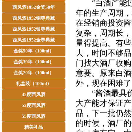
“白酒产能过
西凤酒1952金奖50年
年的生产周期，
西凤酒1952铜尊典藏
在经销商投资酱
西凤酒1952银尊典藏
复杂，周期长，
西凤酒1952金尊典藏
量得提高。有些
金奖50年（100ml）
去，时间不够品
门找大酒厂收购
金奖30年（100ml）
意要。原来白酒
金奖20年（100ml）
外，现在困难了
礼盒装（100ml）
“酱酒最具价
45度西凤酒
大产能才保证产
52度西凤酒
品，下一批仍然
55度西凤酒
的时候，酒厂的
精美礼品