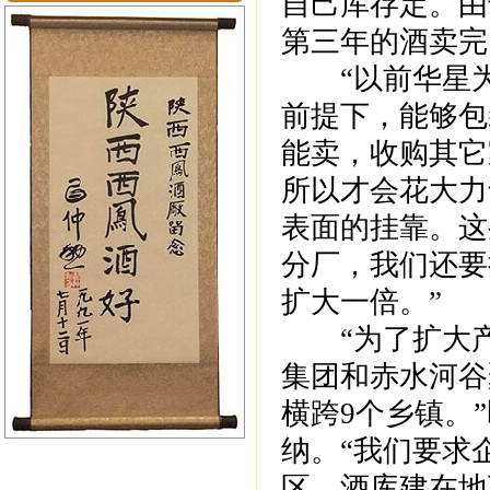
自己库存定。由
第三年的酒卖完
“以前华星为
前提下，能够包
能卖，收购其它
所以才会花大力
表面的挂靠。这
分厂，我们还要
扩大一倍。”
“为了扩大产
集团和赤水河谷
横跨9个乡镇。
纳。“我们要求
区，酒库建在地