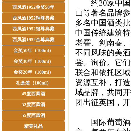
约20家中国
西凤酒1952金奖50年
山等著名品牌参
西凤酒1952铜尊典藏
多名中国酒类批
西凤酒1952银尊典藏
中国传统建筑特
西凤酒1952金尊典藏
老窖、剑南春、
金奖50年（100ml）
不同风味的美酒
尝、询价。它们
金奖30年（100ml）
联合和依托区域
金奖20年（100ml）
资源互补，打造
礼盒装（100ml）
域品牌，共同开
45度西凤酒
团出征英国，开
52度西凤酒
55度西凤酒
国际葡萄酒与烈
精美礼品