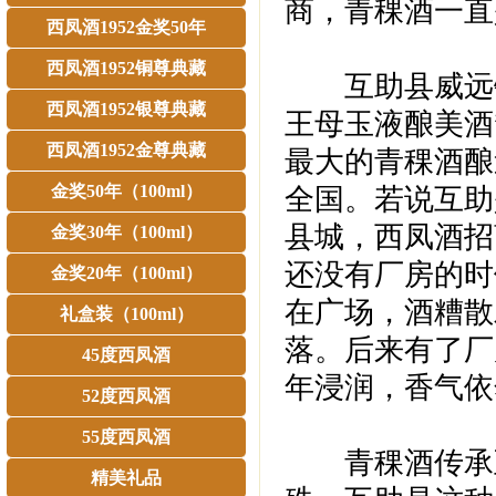
商，青稞酒一直
西凤酒1952金奖50年
西凤酒1952铜尊典藏
互助县威远镇
西凤酒1952银尊典藏
王母玉液酿美酒
西凤酒1952金尊典藏
最大的青稞酒酿
金奖50年（100ml）
全国。若说互助
县城，西凤酒招
金奖30年（100ml）
还没有厂房的时
金奖20年（100ml）
在广场，酒糟散
礼盒装（100ml）
落。后来有了厂
45度西凤酒
年浸润，香气依
52度西凤酒
55度西凤酒
青稞酒传承至
精美礼品