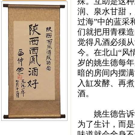
殊。互助是这种
润、泉水甘甜，
过海”中的蓝采
们就把用青稞造
觉得凡酒必须从“
今。在北山“风
岁的姚生德每年
暗的房间内摆满
入缸发酵、再煮
酒。
姚生德告诉记
为了生计，而是
味道就会全身不