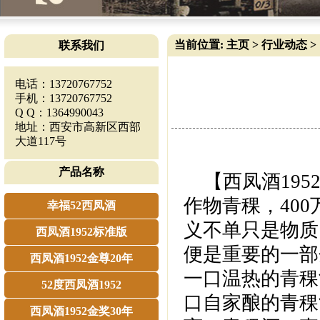
当前位置:
主页
>
行业动态
>
联系我们
电话：13720767752
手机：13720767752
Q Q：1364990043
地址：西安市高新区西部
大道117号
产品名称
【西凤酒195
作物青稞，40
幸福52西凤酒
义不单只是物质
西凤酒1952标准版
便是重要的一部
西凤酒1952金尊20年
一口温热的青稞
52度西凤酒1952
口自家酿的青稞
西凤酒1952金奖30年