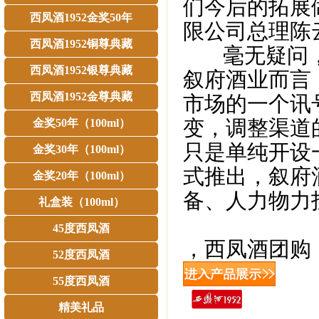
们今后的拓展
西凤酒1952金奖50年
限公司总理陈
西凤酒1952铜尊典藏
毫无疑问，
西凤酒1952银尊典藏
叙府酒业而言
西凤酒1952金尊典藏
市场的一个讯
变，调整渠道
金奖50年（100ml）
只是单纯开设
金奖30年（100ml）
式推出，叙府
金奖20年（100ml）
备、人力物力
礼盒装（100ml）
45度西凤酒
，西凤酒团购
52度西凤酒
55度西凤酒
精美礼品