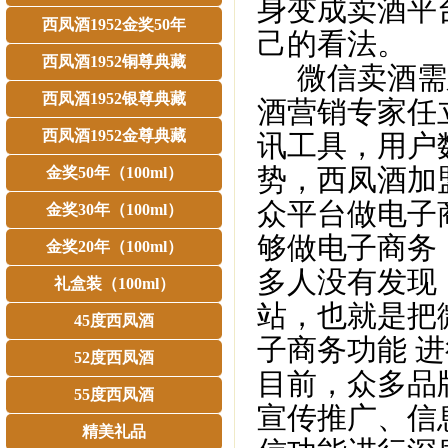
身变成卖酒平
西凤酒1952金奖50年
己的看法。
西凤酒1952铜尊典藏
微信卖酒需建
西凤酒1952银尊典藏
酒营销专家任
西凤酒1952金尊典藏
讯工具，用户
势，西凤酒加
金奖50年（100ml）
众平台做电子
金奖30年（100ml）
够做电子商务
金奖20年（100ml）
多人没有发现
礼盒装（100ml）
站，也就是把
45度西凤酒
子商务功能 
52度西凤酒
目前，众多品
55度西凤酒
宣传推广、信
精美礼品