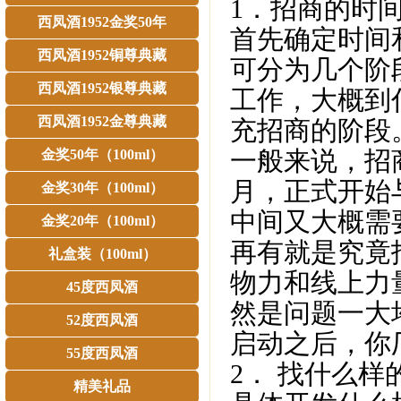
1．招商的时
西凤酒1952金奖50年
首先确定时间
西凤酒1952铜尊典藏
可分为几个阶
西凤酒1952银尊典藏
工作，大概到
西凤酒1952金尊典藏
充招商的
一般来说，招
金奖50年（100ml）
月，正式开始
金奖30年（100ml）
中间又大概需要
金奖20年（100ml）
再有就是究竟
礼盒装（100ml）
物力和线上力
45度西凤酒
然是问题一大
52度西凤酒
启动之后，你
55度西凤酒
2． 找什么样
精美礼品