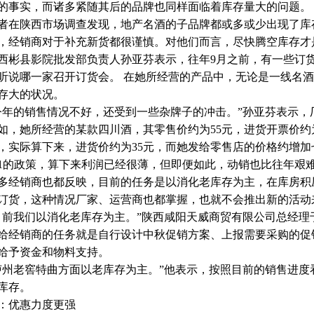
的事实，而诸多紧随其后的品牌也同样面临着库存量大的问题。
者在陕西市场调查发现，地产名酒的子品牌都或多或少出现了库
，经销商对于补充新货都很谨慎。对他们而言，尽快腾空库存才
西彬县影院批发部负责人孙亚芬表示，往年9月之前，有一些订
听说哪一家召开订货会。 在她所经营的产品中，无论是一线名
存大的状况。
今年的销售情况不好，还受到一些杂牌子的冲击。”孙亚芬表示，
如，她所经营的某款四川酒，其零售价约为55元，进货开票价约
，实际算下来，进货价约为35元，而她发给零售店的价格约增加
1的政策，算下来利润已经很薄，但即便如此，动销也比往年艰
多经销商也都反映，目前的任务是以消化老库存为主，在库房积
订货，这种情况厂家、运营商也都掌握，也就不会推出新的活动来
目前我们以消化老库存为主。”陕西咸阳天威商贸有限公司总经理
给经销商的任务就是自行设计中秋促销方案、上报需要采购的促
给予资金和物料支持。
泸州老窖特曲方面以老库存为主。”他表示，按照目前的销售进度
库存。
：优惠力度更强