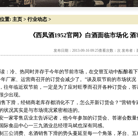
位置:
主页
>
行业动态
>
《西凤酒1952官网》白酒面临市场化 酒
发布日期：2013-09-16 09:25查看次数：
次 发布者：
读：冷、热同时并存于今年的节前市场，在交替互动中酝酿着下
今年厂家、运营商召开的订货会减少了。”谈及双节前的市场状况
，往年临近双节前，一定是为了应对旺季而召开各种订货会，答
很少出现。
销售下滑，经销商老库存都消化不了，怎么开新订货会？”营销专
的状况其实是与市场境况紧密相连的。
安一家零售店业主告诉记者，他今年参加的订货会、答谢会数量
国际食品中心一三九酒业总经理马斌也深有同感。
制三公消费、名酒销售下滑的势头蔓延至每一个角落，茅台、五