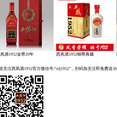
凤酒1952金尊20年
西凤酒1952铜尊典藏
迎关注西凤酒1952官方微信号:“
xfj1952
”，扫码加关注即免费送
3