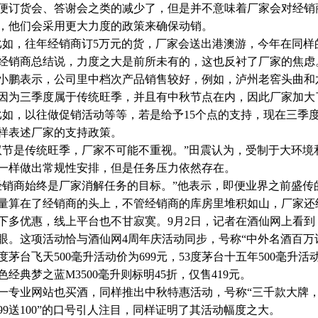
便订货会、答谢会之类的减少了，但是并不意味着厂家会对经销商
，他们会采用更大力度的政策来确保动销。
比如，往年经销商订5万元的货，厂家会送出港澳游，今年在同样
经销商总结说，力度之大是前所未有的，这也反衬了厂家的焦虑
小鹏表示，公司里中档次产品销售较好，例如，泸州老窖头曲和
因为三季度属于传统旺季，并且有中秋节点在内，因此厂家加大
比如，以往做促销活动等等，若是给予15个点的支持，现在三季度
样表述厂家的支持政策。
双节是传统旺季，厂家不可能不重视。”田震认为，受制于大环境
一样做出常规性安排，但是任务压力依然存在。
经销商始终是厂家消解任务的目标。”他表示，即便业界之前盛传
量算在了经销商的头上，不管经销商的库房里堆积如山，厂家还
下多优惠，线上平台也不甘寂寞。9月2日，记者在酒仙网上看到
眼。这项活动恰与酒仙网4周年庆活动同步，号称“中外名酒百万
3度茅台飞天500毫升活动价为699元，53度茅台十五年500毫升活
色经典梦之蓝M3500毫升则标明45折，仅售419元。
一专业网站也买酒，同样推出中秋特惠活动，号称“三千款大牌，4
99送100”的口号引人注目，同样证明了其活动幅度之大。