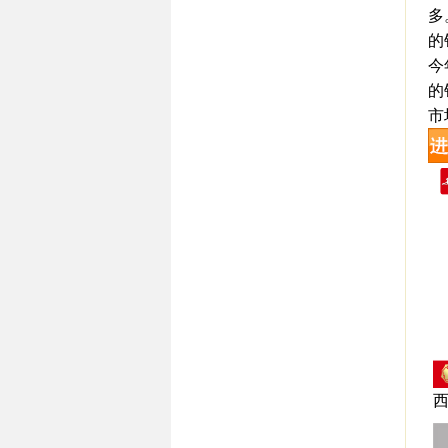
多
的
今
的
市
西