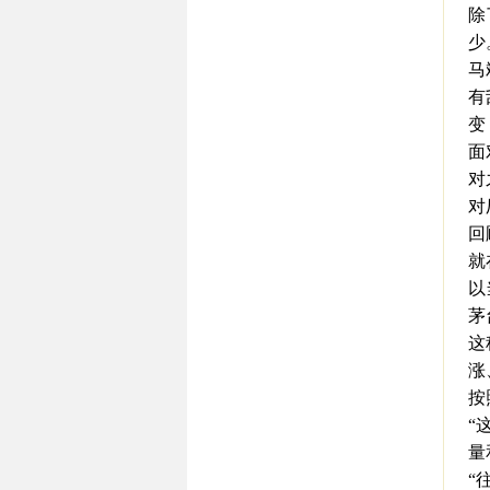
除
少
马
有
变
面
对
对
回
就
以
茅
这
涨
按
“
量
“