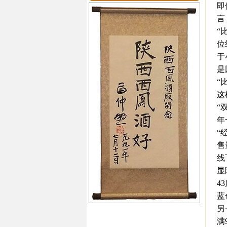
即
言
“
位
于
是
“
这
“
年
“
售
线
显
4
蓝
另
满