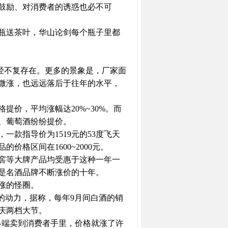
鼓励、对消费者的诱惑也必不可
瓶送茶叶，华山论剑每个瓶子里都
已经不复存在。更多的景象是，厂家面
微涨，也远远落后于往年的水平，
格提价，平均涨幅达20%~30%。而
、葡萄酒纷纷提价。
一款指导价为1519元的53度飞天
价格区间在1600~2000元。
窖等大牌产品均受惠于这种一年一
是名酒品牌不断涨价的十年。
涨的怪圈。
的动力，据称，每年9月间白酒的销
庆两档大节。
终端卖到消费者手里，价格就涨了许