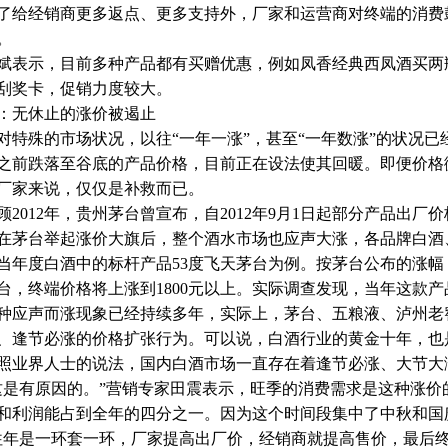
了给经销商更多返点、更多支持外，厂家和运营商对终端的消费
。
斌表示，目前多种产品都有买赠优惠，例如凤香经典西凤酒买两
刮奖卡，促销力度较大。
：无休止的涨价被遏止
对特殊的市场状况，以往“一年一涨”，甚至“一年数涨”的状况
之前跌落至谷底的产品价格，目前正在设法使其回暖。即便价格
厂家来说，仅仅是补救而已。
顾2012年，贵州茅台曾宣布，自2012年9月1日起部分产品出厂价
在茅台举起涨价大旗后，整个酒水市场也应声大涨，各品牌白酒
当年度白酒中的标杆产品53度飞天茅台为例。按茅台公布的涨幅，
台，终端价格将上涨到1800元以上。实际调查发现，当年这款产品的
种应声而涨现象已经持续多年，实际上，茅台、五粮液、泸州老
、逢节必涨的价格扩张行为。可以说，白酒行业的黄金十年，也
照业界人士的说法，国内白酒市场一直存在着逢节必涨、大节大
这是有原因的。”营销专家田震表示，旺季的消费需求是这种涨价
和利润能占到全年的四分之一。因为这个时间段集中了中秋和国
往年是一环套一环，厂家提高出厂价，经销商就提高售价，最后