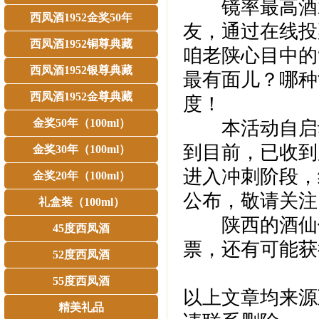
镜率最高酒水
西凤酒1952金奖50年
友，通过在线投
西凤酒1952铜尊典藏
咱老陕心目中的
西凤酒1952银尊典藏
最有面儿？哪种
西凤酒1952金尊典藏
度！
金奖50年（100ml）
本活动自启动
到目前，已收到
金奖30年（100ml）
进入冲刺阶段，
金奖20年（100ml）
公布，敬请关注
礼盒装（100ml）
陕西的酒仙们
45度西凤酒
票，还有可能获
52度西凤酒
55度西凤酒
以上文章均来源
精美礼品