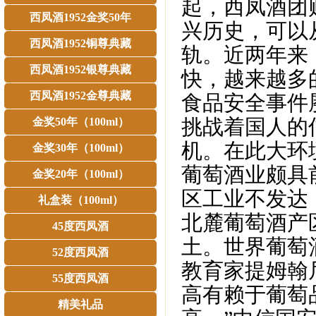
起，西凤酒团
西凤酒1952金奖50年
兴历史，可以
西凤酒1952铜尊典藏
轨。近两年来
西凤酒1952银尊典藏
快，越来越多
西凤酒1952金尊典藏
食品安全事件
挑战着国人的
金奖50年（100ml）
机。在此大环
金奖30年（100ml）
葡萄酒业颇具
金奖20年（100ml）
区工业不发达
礼盒装（100ml）
北麓葡萄酒产
45度西凤酒
土。世界葡萄
52度西凤酒
教育家提姆翰尼
55度西凤酒
高有赖于葡萄
精美礼品