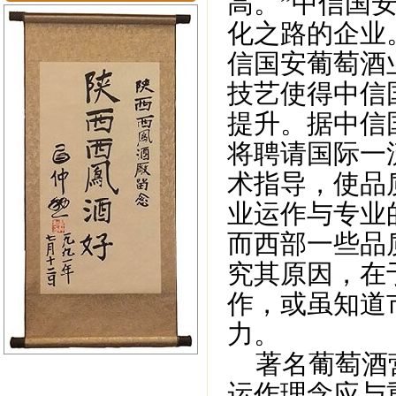
高。”中信国
化之路的企业
信国安葡萄酒
技艺使得中信
提升。据中信
将聘请国际一
术指导，使品
业运作与专业
而西部一些品
究其原因，在
作，或虽知道
力。
著名葡萄酒营
运作理念应与