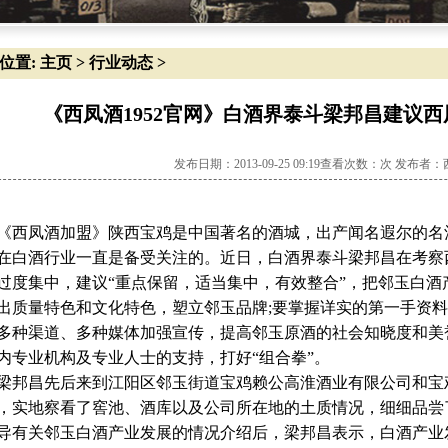
位置:
主页
>
行业动态
>
《西凤酒1952官网》白酒界泰斗梁邦昌建议
发布日期：2013-09-25 09:19查看次数：
次 发布者：
西凤酒加盟》陕西宝鸡是中国著名的酒城，出产闻名遐尔的名酒
在白酒行业一直是备受关注的。近日，白酒界泰斗梁邦昌在考察西
过度集中，建议“重点保留，适当集中，有效整合”，把邻玉白酒
出质量特色和文化特色，塑立邻玉品牌;要掌握详实的第一手资料
多种渠道、多种媒体加强宣传，提高邻玉原酒的社会知晓度和美
内专业机构及专业人士的支持，打好“组合拳”。
邦昌先后来到江阳区邻玉街道宝鸡赖公高淮酒业有限公司和宝
，实地察看了窖池、酒库以及公司所在地的土质情况，细细品尝
导有关邻玉白酒产业发展的情况介绍后，梁邦昌表示，白酒产业