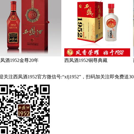
凤酒1952金尊20年
西凤酒1952铜尊典藏
迎关注西凤酒1952官方微信号:“
xfj1952
”，扫码加关注即免费送
3