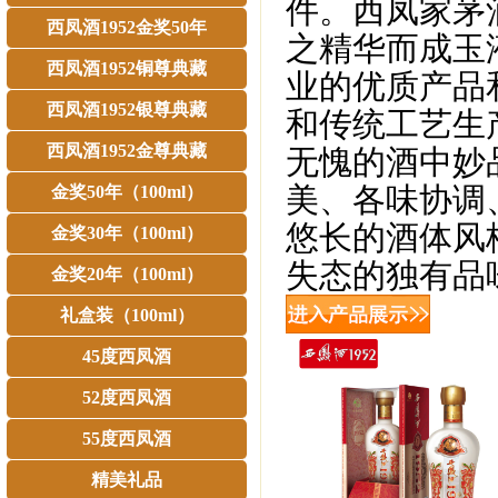
件。西凤家茅
西凤酒1952金奖50年
之精华而成玉
西凤酒1952铜尊典藏
业的优质产品
西凤酒1952银尊典藏
和传统工艺生
西凤酒1952金尊典藏
无愧的酒中妙
美、各味协调
金奖50年（100ml）
悠长的酒体风
金奖30年（100ml）
失态的独有品
金奖20年（100ml）
礼盒装（100ml）
45度西凤酒
52度西凤酒
55度西凤酒
精美礼品