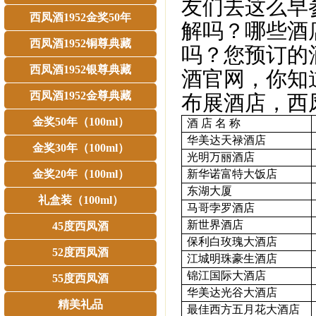
友们去这么早
西凤酒1952金奖50年
解吗？哪些酒
西凤酒1952铜尊典藏
吗？您预订的
西凤酒1952银尊典藏
酒官网，你知
西凤酒1952金尊典藏
布展酒店，西
金奖50年（100ml）
酒
店
名
称
华美达天禄酒店
金奖30年（100ml）
光明万丽酒店
金奖20年（100ml）
新华诺富特大饭店
东湖大厦
礼盒装（100ml）
马哥孛罗酒店
新世界酒店
45度西凤酒
保利白玫瑰大酒店
52度西凤酒
江城明珠豪生酒店
锦江国际大酒店
55度西凤酒
华美达光谷大酒店
精美礼品
最佳西方五月花大酒店