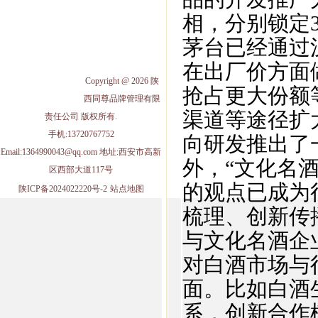
1952品鉴会
西凤酒礼品
相，分别锁定30
企业文化
营销网络
茅台已经通过
西凤酒防伪
糖酒会
在出厂价方面
Copyright @ 2026 陕
西凤酒招聘
抢占更大份额
西同尊品牌管理有限
渠道等途径扩
责任公司 版权所有.
手机:13720767752
向研发推出了
Email:1364990043@qq.com 地址:西安市高新
外，“文化名
区西部大道117号
的观点已成为
陕ICP备2024022220号-2
站点地图
梳理、创新传
与文化名酒企
对白酒市场与
面。比如白酒
系，创新合作