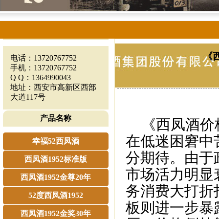
当前位置:
主页
>
行业动态
>
联系我们
《
电话：13720767752
手机：13720767752
Q Q：1364990043
地址：西安市高新区西部
大道117号
产品名称
《西凤酒价格
在低迷困窘中
幸福52西凤酒
分期待。由于
西凤酒1952标准版
市场活力明显
西凤酒1952金尊20年
务消费大打折
52度西凤酒1952
板则进一步暴
西凤酒1952金奖30年