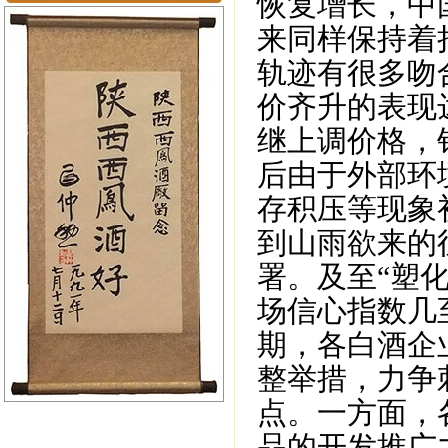
恢复增长，中
来同样保持着
轨迹有很多吻
价齐升的表现
继上调价格，
后由于外部环
存积压等现象
到山雨欲来的
署。及至“塑
场信心指数几
期，各白酒企
整举措，力争
点。一方面，
公司新闻
行业动态
品的开发推广