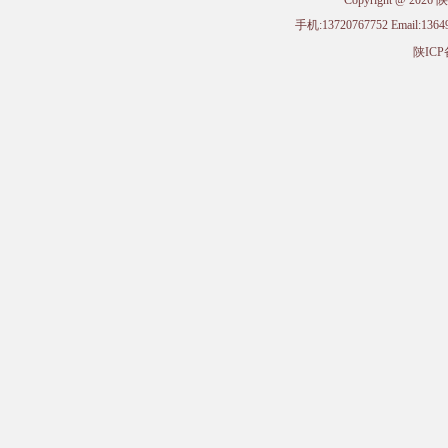
Copyright @ 
手机:13720767752 Email
陕ICP备