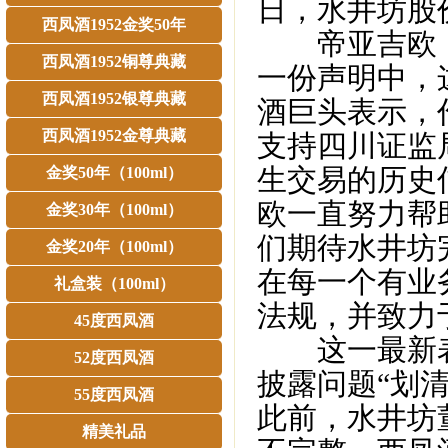
日，水井坊股价收
西凤酒1952金奖50年
帝亚吉欧：
西凤酒1952铜尊典藏
一份声明中，
西凤酒1952银尊典藏
酒巨头表示，
西凤酒1952金尊典藏
支持四川证监
生交易的历史
金奖50年（100ml）
欧一直努力帮
金奖30年（100ml）
们期待水井坊
金奖20年（100ml）
在每一个有业
礼盒装（100ml）
法规，并致力
45度西凤酒
这一最新表
52度西凤酒
披露问题“划
55度西凤酒
此前，水井坊
精美礼品