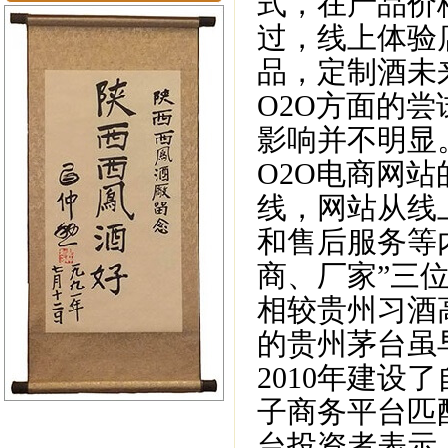
式，在产品价
过，线上体验
品，定制酒未
O2O方面的
影响并不明显
O2O电商网
线，网站从线
和售后服务等
商、厂家”三
相较贵州习酒
的贵州茅台虽早
2010年建
子商务平台匹
台投资者表示