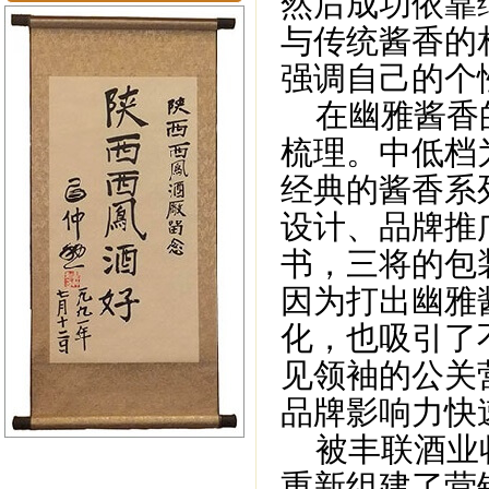
然后成功依靠
与传统酱香的
强调自己的个
在幽雅酱香的
梳理。中低档
经典的酱香系
设计、品牌推
书，三将的包
因为打出幽雅
化，也吸引了
见领袖的公关
品牌影响力快
被丰联酒业收
重新组建了营