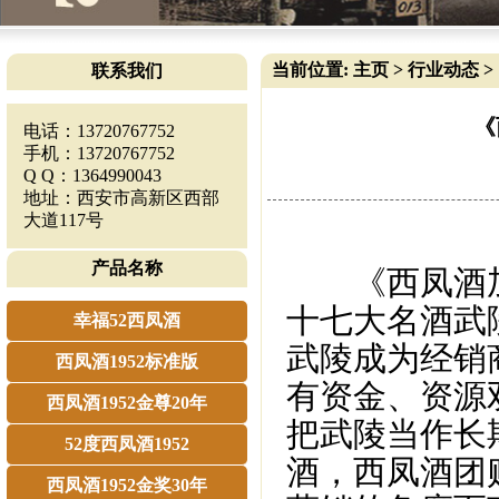
当前位置:
主页
>
行业动态
>
联系我们
《
电话：13720767752
手机：13720767752
Q Q：1364990043
地址：西安市高新区西部
大道117号
产品名称
《西凤酒加
十七大名酒武
幸福52西凤酒
武陵成为经销
西凤酒1952标准版
有资金、资源
西凤酒1952金尊20年
把武陵当作长
52度西凤酒1952
酒，西凤酒团
西凤酒1952金奖30年