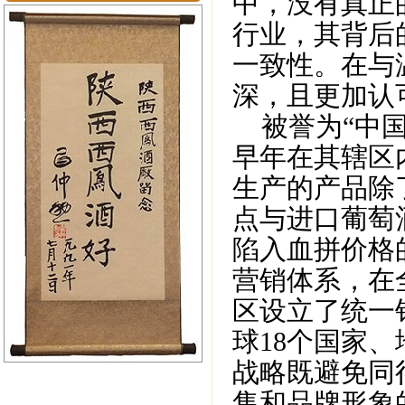
中，没有真正
行业，其背后
一致性。在与
深，且更加认
被誉为“中国
早年在其辖区
生产的产品除
点与进口葡萄
陷入血拼价格
营销体系，在全
区设立了统一
球18个国家
战略既避免同
售和品牌形象