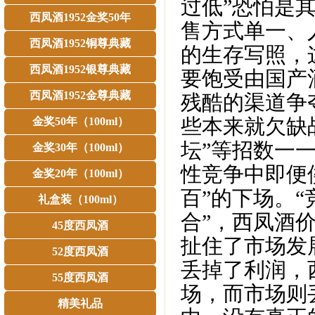
过低”恐怕是
西凤酒1952金奖50年
售方式单一、
西凤酒1952铜尊典藏
的生存写照，
西凤酒1952银尊典藏
要饱受由国产
西凤酒1952金尊典藏
残酷的渠道争
些本来就欠缺
金奖50年（100ml）
坛”等招数一
金奖30年（100ml）
性竞争中即便
金奖20年（100ml）
百”的下场。“
礼盒装（100ml）
合”，西凤酒价
45度西凤酒
扯住了市场发
52度西凤酒
丢掉了利润，
55度西凤酒
场，而市场则
精美礼品