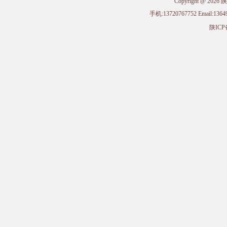
Copyright @ 
手机:13720767752 Email
陕ICP备