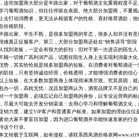
，这些加盟商大部分是半路出家，对于葡萄酒文化重视程度不足
学习葡萄酒知识，但往往停留在表面。绝大部分加盟商，不重视
上去打动消费者，更无法从根据客户的性格、喜好推荐酒款，他
在价格阶段。
路出家、半生不熟，是很多加盟商的常态，很多人却并没有意
很难真正征服客户。第三，大部分加盟商还处在“销售误导”阶段
人找到老板，一定会有很大的折扣：但对于第一次进店的陌生人
不顾一切推广高利润产品，试图在陌生人身上去实现利润最大化
优势，其实恰恰就是很多加盟商的短板。在消费者对葡萄酒还一
的阶段，只有坚持诚信经营，价格透明，才能增强消费者的信心
上短板，在大多数加盟商身上体现得淋漓尽致。究其原因，就
包办一切，高枕无忧：况且加盟商认为，酒窖品牌又不是自己的
好一个加盟商，必须忘记自己加盟商的身份，以专业运营商的标
，尽最大可能去开发分销渠道：去用心学习和理解葡萄酒文化，
促销力度，建立VIP客户和普通客户标准。如果加盟的理由仅仅
者劝大家不要盲目加盟，因为进口葡萄酒并非能快速发家的行业
待这个行业。
文转载于互联网，如有侵权，请联系西凤酒价格表网www.xf1952