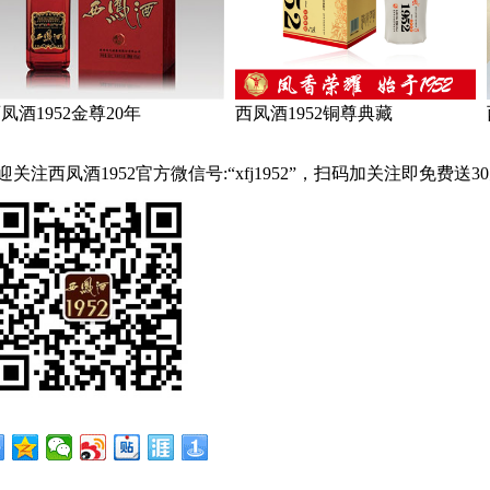
凤酒1952金尊20年
西凤酒1952铜尊典藏
迎关注西凤酒1952官方微信号:“
xfj1952
”，扫码加关注即免费送
3