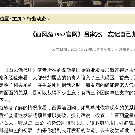
位置:
主页
>
行业动态
>
《西凤酒1952官网》吕家杰：忘记自
发布日期：2013-10-22 09:40查看次数：
次 发布者：
西凤酒代理》笔者所在的戈斯曼国际酒业发展加盟连锁这块
察和经验来看，大部分加盟店的负责人陷入了三大误区。首先，
定圈子和关系的。在生意刚刚启动之时，朋友圈的确能带来人气
方面面的关系，是可以获得不少生意；有两三个团购单位支撑的
下去。
笔者了解的情况来看，西凤酒团购，如果单纯依靠现有的关系
后都会遭遇发展瓶颈且难以突破。换句话说，投资一个富丽堂皇
那么大，特别是“三公”消费受到限制以后，很多加盟店门可罗雀
就是加盟的初衷，如果你提到去开发新的渠道、去主动尝试做一