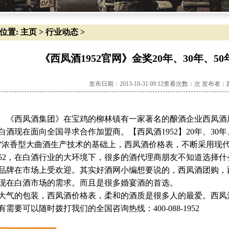
位置:
主页
>
行业动态
>
《西凤酒1952官网》金奖20年、30年、5
发布日期：2013-10-31 09:12查看次数：
次 发布者：
西凤酒集团》在宝鸡的柳林镇有一家著名的酿酒企业西凤酒厂，
白酒现在面向全国寻求合作加盟商。【西凤酒1952】20年、30年
”浓香型大曲酒生产技术的基础上，西凤酒价格表，不断采用现
952，在白酒行业的大环境下，很多的酒代理商朋友不知道选择
品牌在市场上受欢迎。其实好酒网小编想要说的，西凤酒团购，西
现在白酒市场的需求。而且是很多婚宴酒的首选。
气的包装，西凤酒价格表，柔和的酒质是很多人的最爱。西凤酒
有需要可以随时拨打我们的全国咨询热线：400-088-1952