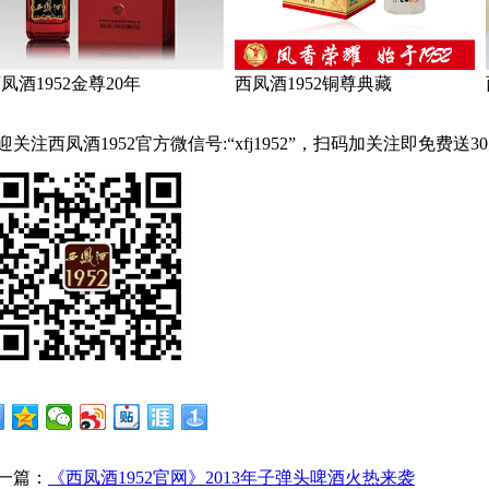
凤酒1952金尊20年
西凤酒1952铜尊典藏
迎关注西凤酒1952官方微信号:“
xfj1952
”，扫码加关注即免费送
3
一篇：
《西凤酒1952官网》2013年子弹头啤酒火热来袭