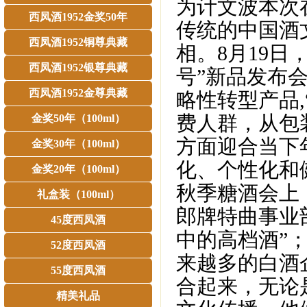
为计文波本次
西凤酒1952金奖50年
传统的中国酒
西凤酒1952铜尊典藏
相。8月19日
西凤酒1952银尊典藏
号”新品发布
西凤酒1952金尊典藏
略性转型产品,
费人群，从包
金奖50年（100ml）
方面迎合当下
金奖30年（100ml）
化、个性化和
金奖20年（100ml）
秋季糖酒会上
礼盒装（100ml）
郎牌特曲事业
45度西凤酒
中的高档酒”
52度西凤酒
来越多的白酒
55度西凤酒
合起来，无论
精美礼品