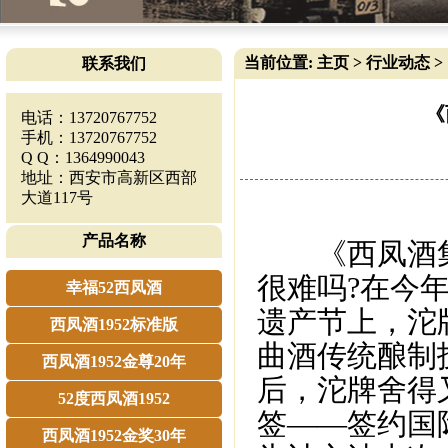
当前位置:
主页
>
行业动态
>
联系我们
《
电话：13720767752
手机：13720767752
Q Q：1364990043
地址：西安市高新区西部
大道117号
产品名称
《西凤酒集
很难吗?在今
幸福52西凤酒
遗产节上，沱牌
西凤酒1952标准版
曲酒传统酿制
西凤酒1952金尊20年
后，沱牌舍得
52度西凤酒1952
签——签约国
西凤酒1952金奖30年