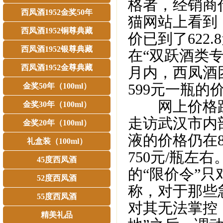
格者，经销商
西凤酒1952金奖50年
猫网站上看到
西凤酒1952铜尊典藏
价已到了622
西凤酒1952银尊典藏
在“双跃酒类专
西凤酒1952金尊典藏
月内，西凤酒
599元一瓶的
金奖50年（100ml）
网上价格跳
金奖30年（100ml）
走访武汉市内
金奖20年（100ml）
液的价格仍在
礼盒装（100ml）
750元/瓶左
45度西凤酒
的“限价令”
52度西凤酒
称，对于那些
55度西凤酒
对其无法掌控
精美礼品