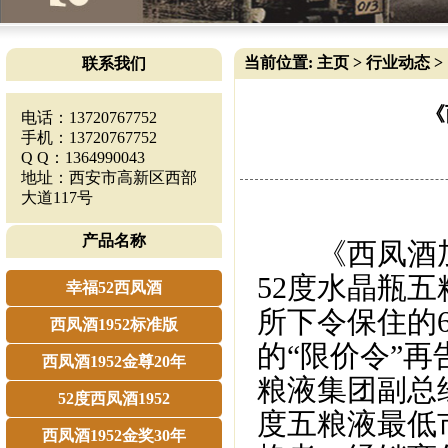
当前位置:
主页
>
行业动态
>
联系我们
《
电话：13720767752
手机：13720767752
Q Q：1364990043
地址：西安市高新区西部
大道117号
产品名称
《西凤酒加盟
52度水晶瓶
幸福52西凤酒
所下令保住的
西凤酒1952标准版
的“限价令”再
西凤酒1952金尊20年
粮液集团副总
52度西凤酒1952
度五粮液最低
西凤酒1952金奖30年