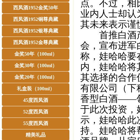
点。不过，相
西凤酒1952金奖50年
业内人士却认
西凤酒1952铜尊典藏
其未来表示谨
西凤酒1952银尊典藏
首推白酒产品
西凤酒1952金尊典藏
会，宣布进军
称，娃哈哈要
金奖50年（100ml）
内，娃哈哈将
金奖30年（100ml）
其选择的合作
金奖20年（100ml）
有限公司（下
礼盒装（100ml）
香型白酒——领
45度西凤酒
于此次投资，
52度西凤酒
示，娃哈哈此
55度西凤酒
持。娃哈哈将
精美礼品