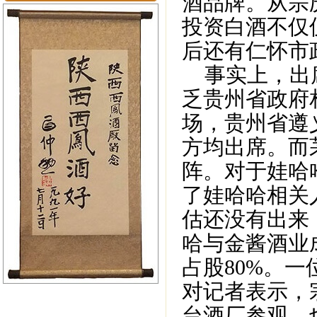
酒品牌。从宗
投资白酒不仅
后还有仁怀市
事实上，出席
乏贵州省政府
场，贵州省遵
方均出席。而
阵。对于娃哈
了娃哈哈相关
估还没有出来
哈与金酱酒业
占股80%。
对记者表示，
台酒厂参观，