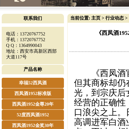
当前位置:
主页
>
行业动态
>
联系我们
《西凤酒19
电话：13720767752
手机：13720767752
Q Q：1364990043
地址：西安市高新区西部
大道117号
产品名称
《西凤酒官
但其商标却仍
幸福52西凤酒
光，到宗庆后
西凤酒1952标准版
经营的正确性
西凤酒1952金尊20年
口浪尖之上。
52度西凤酒1952
高调进军白酒
西凤酒1952金奖30年