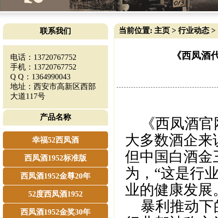
当前位置:
主页
>
行业动态
>
联系我们
《西凤酒
电话：13720767752
手机：13720767752
Q Q：1364990043
地址：西安市高新区西部
大道117号
产品名称
《
西凤酒官
大多数酒企来
幸福52西凤酒
但中国白酒金
西凤酒1952标准版
为，“这是行
西凤酒1952金尊20年
业的健康发展
52度西凤酒1952
暴利推动下的
西凤酒1952金奖30年