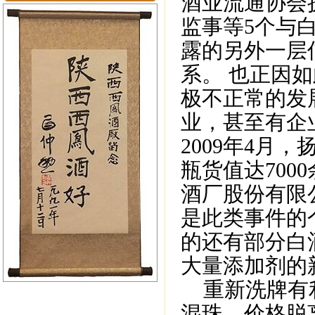
酒业流通协会
监事等5个与
露的另外一层
系。 也正因
极不正常的发
业，甚至有企
2009年4月
瓶货值达700
酒厂股份有限
是此类事件的
的还有部分白
大量添加剂的
重新洗牌有利
混珠，价格脱