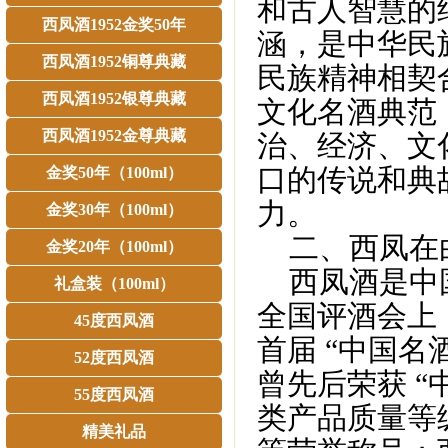
和古人智慧的
西凤酒1952金奖50年
涵，是中华民
西凤酒1952铜尊典藏
民族精神相契
西凤酒1952银尊典藏
文化名酒典范
西凤酒1952金尊典藏
治、经济、文
口的传说和典
金奖50年（100ml）
力。
金奖30年（100ml）
二、西凤在
金奖20年（100ml）
西凤酒是中国
礼盒装（100ml）
全国评酒会上
45度西凤酒
首届 “中国名
52度西凤酒
曾先后荣获 “
55度西凤酒
类产品质量等
精美礼品