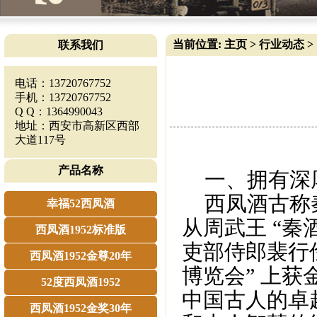
当前位置:
主页
>
行业动态
>
联系我们
电话：13720767752
手机：13720767752
Q Q：1364990043
地址：西安市高新区西部
大道117号
产品名称
一、拥有深
西凤酒古称秦
幸福52西凤酒
从周武王 “秦
西凤酒1952标准版
吏部侍郎裴行俭
西凤酒1952金尊20年
博览会” 上
52度西凤酒1952
中国古人的卓
西凤酒1952金奖30年