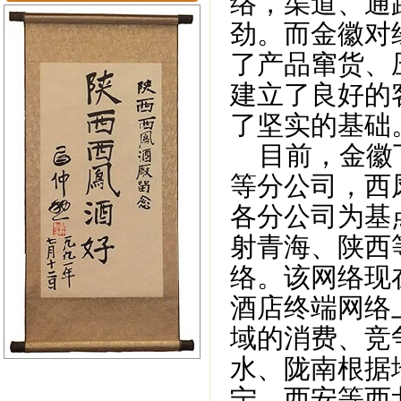
络，渠道、通
劲。而金徽对
了产品窜货、
建立了良好的
了坚实的基础
目前，金徽下
等分公司，西
各分公司为基
射青海、陕西
络。该网络现在
酒店终端网络
域的消费、竞
水、陇南根据
宁、西安等西