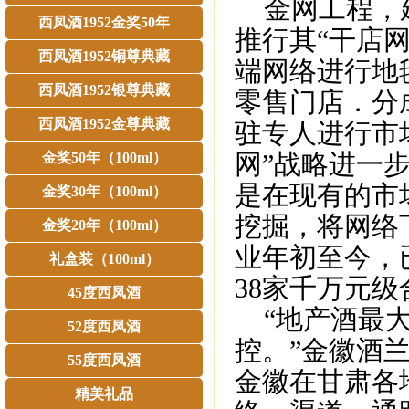
金网工程，建
西凤酒1952金奖50年
推行其“干店
西凤酒1952铜尊典藏
端网络进行地
西凤酒1952银尊典藏
零售门店．分
西凤酒1952金尊典藏
驻专人进行市
网”战略进一
金奖50年（100ml）
是在现有的市
金奖30年（100ml）
挖掘，将网络
金奖20年（100ml）
业年初至今，
礼盒装（100ml）
38家千万元
45度西凤酒
“地产酒最大
52度西凤酒
控。”金徽酒
55度西凤酒
金徽在甘肃各
精美礼品